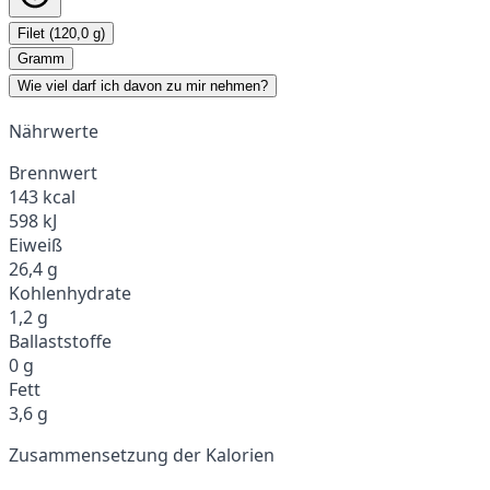
Filet (120,0 g)
Gramm
Wie viel darf ich davon zu mir nehmen?
Nährwerte
Brennwert
143 kcal
598 kJ
Eiweiß
26,4 g
Kohlenhydrate
1,2 g
Ballaststoffe
0 g
Fett
3,6 g
Zusammensetzung der Kalorien