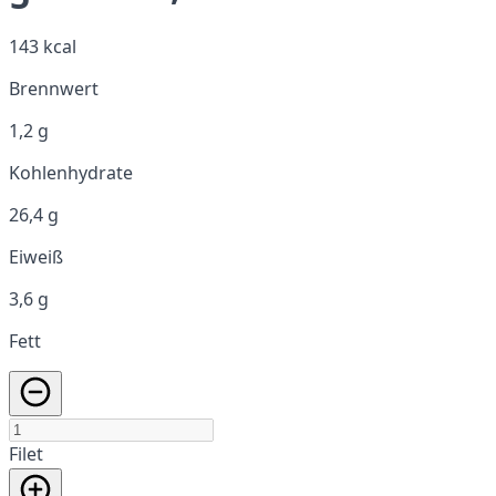
143 kcal
Brennwert
1,2 g
Kohlenhydrate
26,4 g
Eiweiß
3,6 g
Fett
Filet