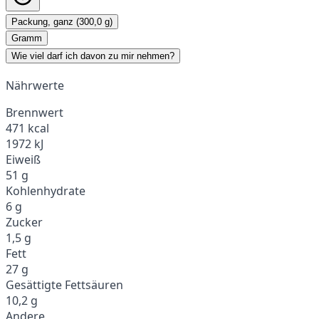
Packung, ganz (300,0 g)
Gramm
Wie viel darf ich davon zu mir nehmen?
Nährwerte
Brennwert
471 kcal
1972 kJ
Eiweiß
51 g
Kohlenhydrate
6 g
Zucker
1,5 g
Fett
27 g
Gesättigte Fettsäuren
10,2 g
Andere