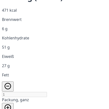
471 kcal
Brennwert
6 g
Kohlenhydrate
51 g
Eiweiß
27 g
Fett
Packung, ganz