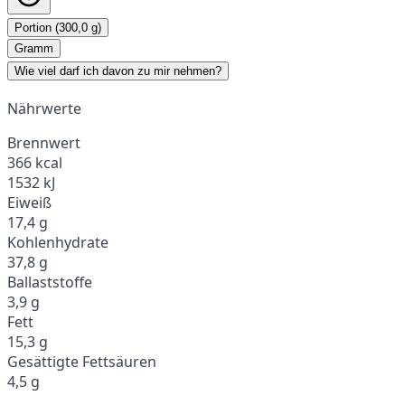
Portion (300,0 g)
Gramm
Wie viel darf ich davon zu mir nehmen?
Nährwerte
Brennwert
366 kcal
1532 kJ
Eiweiß
17,4 g
Kohlenhydrate
37,8 g
Ballaststoffe
3,9 g
Fett
15,3 g
Gesättigte Fettsäuren
4,5 g