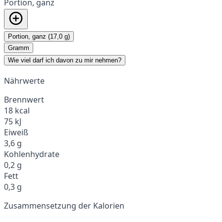
Portion, ganz
Portion, ganz (17,0 g)
Gramm
Wie viel darf ich davon zu mir nehmen?
Nährwerte
Brennwert
18 kcal
75 kJ
Eiweiß
3,6 g
Kohlenhydrate
0,2 g
Fett
0,3 g
Zusammensetzung der Kalorien