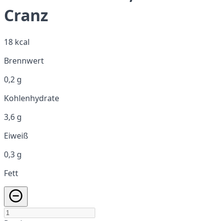
Cranz
18 kcal
Brennwert
0,2 g
Kohlenhydrate
3,6 g
Eiweiß
0,3 g
Fett