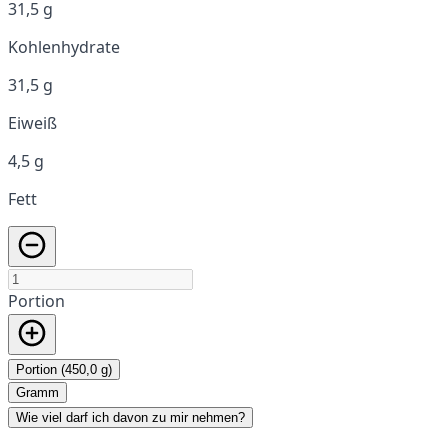
31,5 g
Kohlenhydrate
31,5 g
Eiweiß
4,5 g
Fett
Portion
Portion (450,0 g)
Gramm
Wie viel darf ich davon zu mir nehmen?