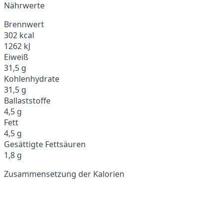
Nährwerte
Brennwert
302 kcal
1262 kJ
Eiweiß
31,5 g
Kohlenhydrate
31,5 g
Ballaststoffe
4,5 g
Fett
4,5 g
Gesättigte Fettsäuren
1,8 g
Zusammensetzung der Kalorien