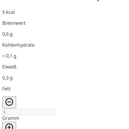
5 kcal
Brennwert
0,6 g
Kohlenhydrate
< 0,1 g
Eiweiß
0,3 g
Fett
Gramm