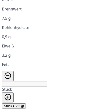
Brennwert
7,5 g
Kohlenhydrate
0,9 g
Eiweiß
3,2 g
Fett
Stück
Stück (12,5 g)