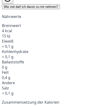
Wie viel darf ich davon zu mir nehmen?
Nährwerte
Brennwert
4 kcal
15 kJ
Eiweiß
< 0,1 g
Kohlenhydrate
< 0,1 g
Ballaststoffe
0 g
Fett
0,4 g
Andere
Salz
< 0,1 g
Zusammensetzung der Kalorien