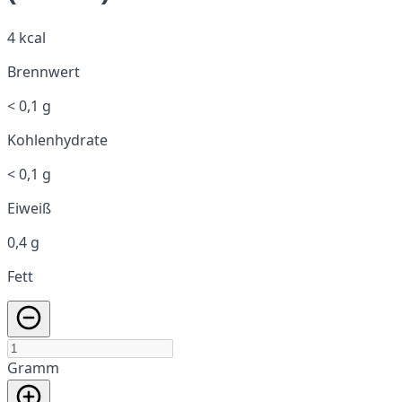
4 kcal
Brennwert
< 0,1 g
Kohlenhydrate
< 0,1 g
Eiweiß
0,4 g
Fett
Gramm