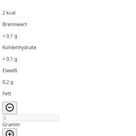
2 kcal
Brennwert
< 0,1 g
Kohlenhydrate
< 0,1 g
Eiweiß
0,2 g
Fett
Gramm