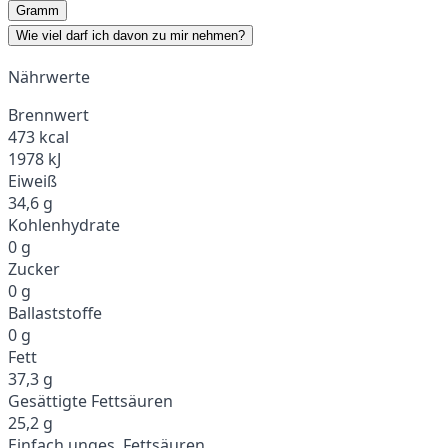
Gramm
Wie viel darf ich davon zu mir nehmen?
Nährwerte
Brennwert
473 kcal
1978 kJ
Eiweiß
34,6 g
Kohlenhydrate
0 g
Zucker
0 g
Ballaststoffe
0 g
Fett
37,3 g
Gesättigte Fettsäuren
25,2 g
Einfach unges. Fettsäuren