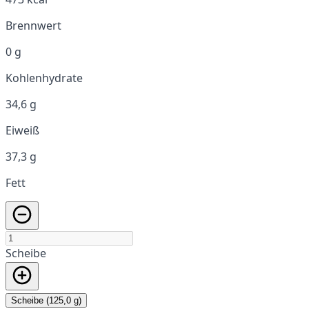
Brennwert
0 g
Kohlenhydrate
34,6 g
Eiweiß
37,3 g
Fett
Scheibe
Scheibe (125,0 g)