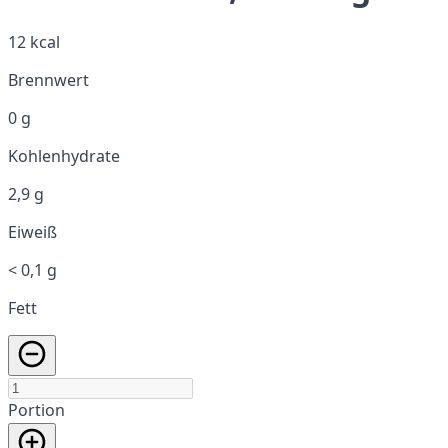
12 kcal
Brennwert
0 g
Kohlenhydrate
2,9 g
Eiweiß
< 0,1 g
Fett
Portion