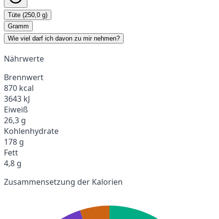
Tüte (250,0 g)
Gramm
Wie viel darf ich davon zu mir nehmen?
Nährwerte
Brennwert
870 kcal
3643 kJ
Eiweiß
26,3 g
Kohlenhydrate
178 g
Fett
4,8 g
Zusammensetzung der Kalorien