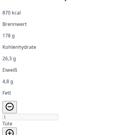
870 kcal
Brennwert
178 g
Kohlenhydrate
26,3 g
Eiweiß
4,8 g
Fett
Tüte