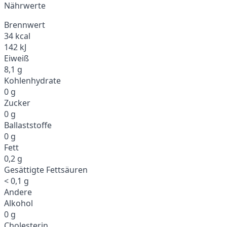
Nährwerte
Brennwert
34 kcal
142 kJ
Eiweiß
8,1 g
Kohlenhydrate
0 g
Zucker
0 g
Ballaststoffe
0 g
Fett
0,2 g
Gesättigte Fettsäuren
< 0,1 g
Andere
Alkohol
0 g
Cholesterin