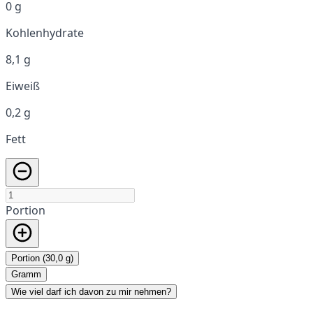
0 g
Kohlenhydrate
8,1 g
Eiweiß
0,2 g
Fett
Portion
Portion (30,0 g)
Gramm
Wie viel darf ich davon zu mir nehmen?