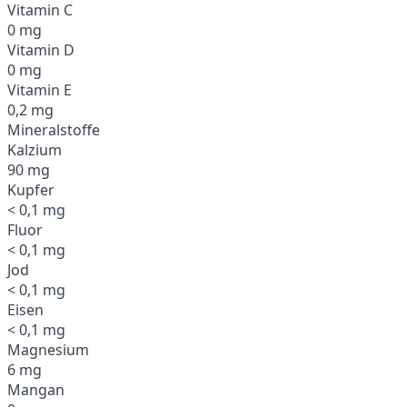
Vitamin C
0 mg
Vitamin D
0 mg
Vitamin E
0,2 mg
Mineralstoffe
Kalzium
90 mg
Kupfer
< 0,1 mg
Fluor
< 0,1 mg
Jod
< 0,1 mg
Eisen
< 0,1 mg
Magnesium
6 mg
Mangan