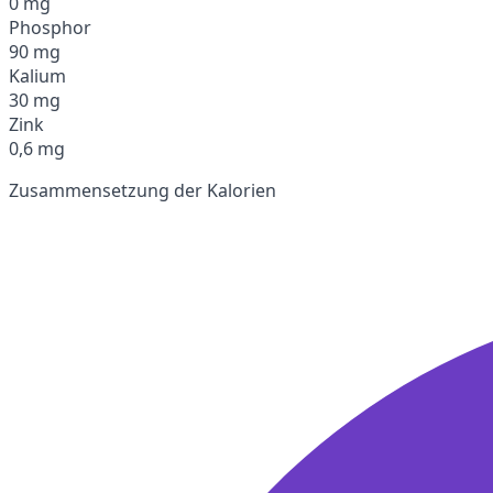
0 mg
Phosphor
90 mg
Kalium
30 mg
Zink
0,6 mg
Zusammensetzung der Kalorien