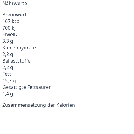
Nährwerte
Brennwert
167 kcal
700 kJ
Eiweiß
3,3 g
Kohlenhydrate
2,2 g
Ballaststoffe
2,2 g
Fett
15,7 g
Gesättigte Fettsäuren
1,4 g
Zusammensetzung der Kalorien