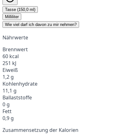
Tasse (150,0 ml)
Milliliter
Wie viel darf ich davon zu mir nehmen?
Nährwerte
Brennwert
60 kcal
251 kJ
Eiweiß
1,2 g
Kohlenhydrate
11,1 g
Ballaststoffe
0 g
Fett
0,9 g
Zusammensetzung der Kalorien