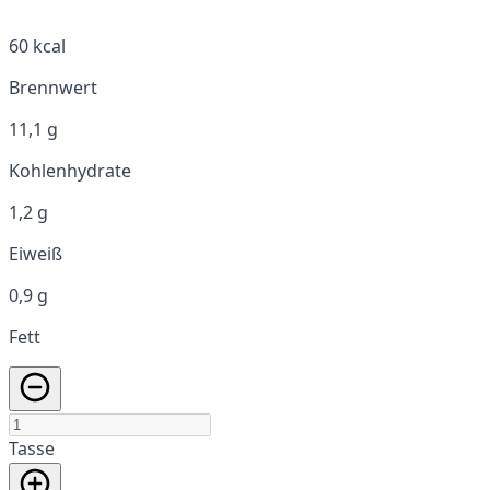
60 kcal
Brennwert
11,1 g
Kohlenhydrate
1,2 g
Eiweiß
0,9 g
Fett
Tasse