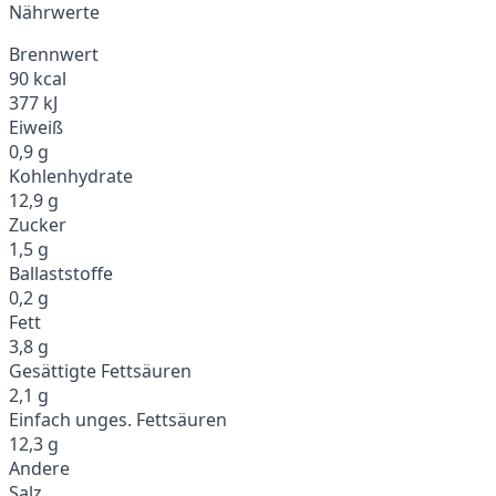
Nährwerte
Brennwert
90 kcal
377 kJ
Eiweiß
0,9 g
Kohlenhydrate
12,9 g
Zucker
1,5 g
Ballaststoffe
0,2 g
Fett
3,8 g
Gesättigte Fettsäuren
2,1 g
Einfach unges. Fettsäuren
12,3 g
Andere
Salz