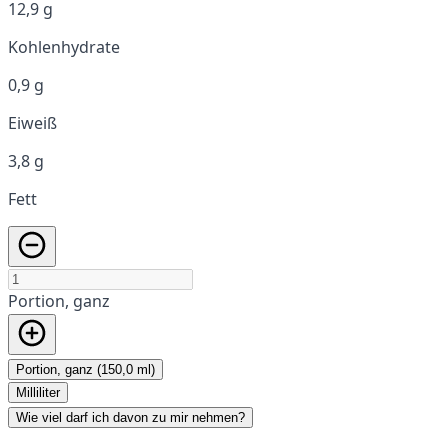
12,9 g
Kohlenhydrate
0,9 g
Eiweiß
3,8 g
Fett
Portion, ganz
Portion, ganz (150,0 ml)
Milliliter
Wie viel darf ich davon zu mir nehmen?