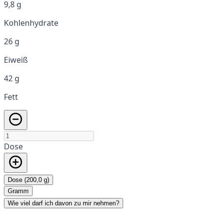
9,8 g
Kohlenhydrate
26 g
Eiweiß
42 g
Fett
Dose
Dose (200,0 g)
Gramm
Wie viel darf ich davon zu mir nehmen?