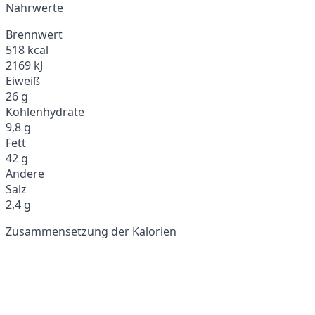
Nährwerte
Brennwert
518 kcal
2169 kJ
Eiweiß
26 g
Kohlenhydrate
9,8 g
Fett
42 g
Andere
Salz
2,4 g
Zusammensetzung der Kalorien