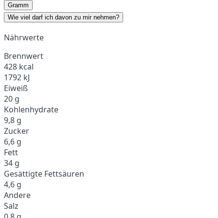
Gramm
Wie viel darf ich davon zu mir nehmen?
Nährwerte
Brennwert
428 kcal
1792 kJ
Eiweiß
20 g
Kohlenhydrate
9,8 g
Zucker
6,6 g
Fett
34 g
Gesättigte Fettsäuren
4,6 g
Andere
Salz
0,8 g