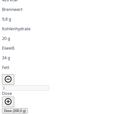
Brennwert
9,8 g
Kohlenhydrate
20 g
Eiweiß
34 g
Fett
Dose
Dose (200,0 g)