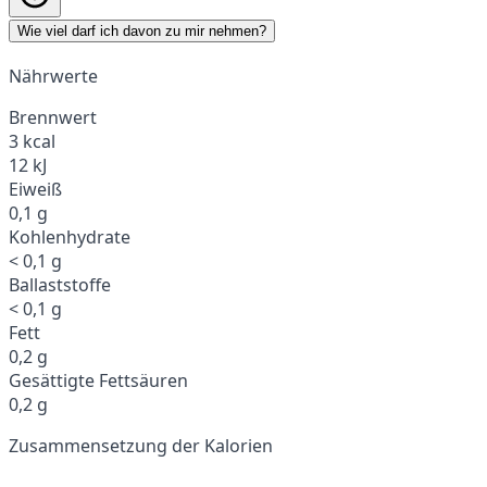
Wie viel darf ich davon zu mir nehmen?
Nährwerte
Brennwert
3 kcal
12 kJ
Eiweiß
0,1 g
Kohlenhydrate
< 0,1 g
Ballaststoffe
< 0,1 g
Fett
0,2 g
Gesättigte Fettsäuren
0,2 g
Zusammensetzung der Kalorien