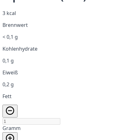
3 kcal
Brennwert
< 0,1 g
Kohlenhydrate
0,1 g
Eiweiß
0,2 g
Fett
Gramm