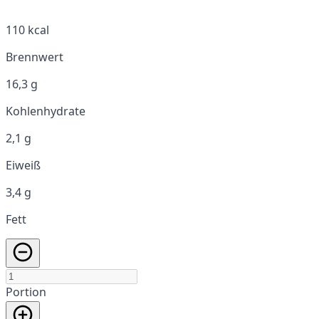
110 kcal
Brennwert
16,3 g
Kohlenhydrate
2,1 g
Eiweiß
3,4 g
Fett
Portion