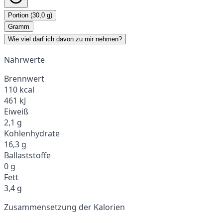
Portion (30,0 g)
Gramm
Wie viel darf ich davon zu mir nehmen?
Nährwerte
Brennwert
110 kcal
461 kJ
Eiweiß
2,1 g
Kohlenhydrate
16,3 g
Ballaststoffe
0 g
Fett
3,4 g
Zusammensetzung der Kalorien