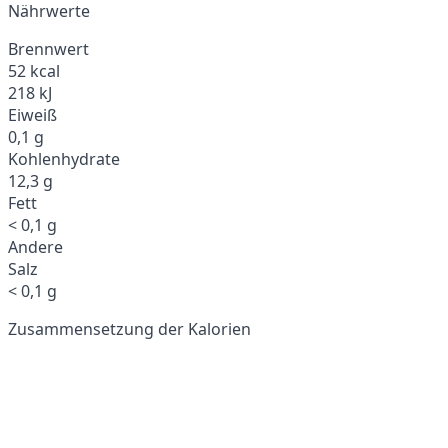
Nährwerte
Brennwert
52 kcal
218 kJ
Eiweiß
0,1 g
Kohlenhydrate
12,3 g
Fett
< 0,1 g
Andere
Salz
< 0,1 g
Zusammensetzung der Kalorien