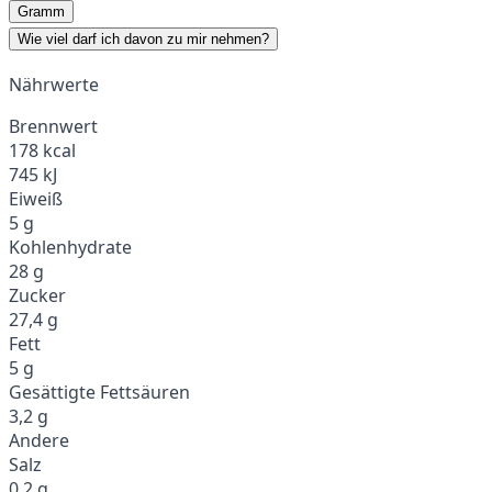
Gramm
Wie viel darf ich davon zu mir nehmen?
Nährwerte
Brennwert
178 kcal
745 kJ
Eiweiß
5 g
Kohlenhydrate
28 g
Zucker
27,4 g
Fett
5 g
Gesättigte Fettsäuren
3,2 g
Andere
Salz
0,2 g