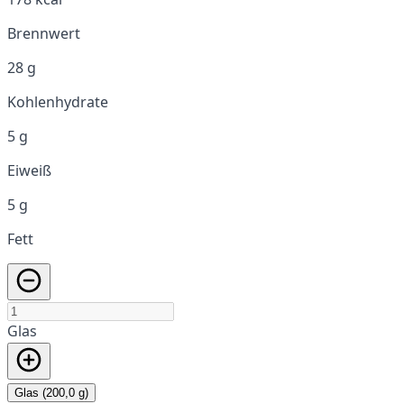
Brennwert
28 g
Kohlenhydrate
5 g
Eiweiß
5 g
Fett
Glas
Glas (200,0 g)