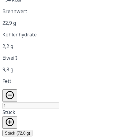
Brennwert
22,9 g
Kohlenhydrate
2,2 g
Eiweiß
9,8 g
Fett
Stück
Stück (72,0 g)