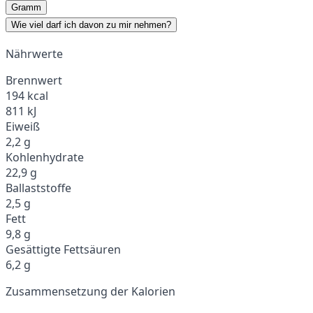
Gramm
Wie viel darf ich davon zu mir nehmen?
Nährwerte
Brennwert
194 kcal
811 kJ
Eiweiß
2,2 g
Kohlenhydrate
22,9 g
Ballaststoffe
2,5 g
Fett
9,8 g
Gesättigte Fettsäuren
6,2 g
Zusammensetzung der Kalorien