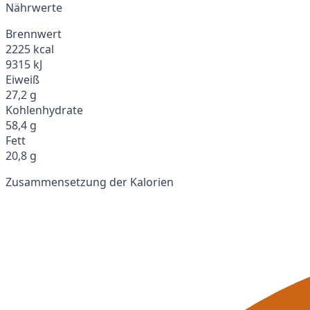
Nährwerte
Brennwert
2225 kcal
9315 kJ
Eiweiß
27,2 g
Kohlenhydrate
58,4 g
Fett
20,8 g
Zusammensetzung der Kalorien