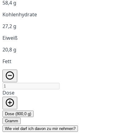
58,4 g
Kohlenhydrate
27,2 g
Eiweiß
20,8 g
Fett
Dose
Dose (800,0 g)
Gramm
Wie viel darf ich davon zu mir nehmen?