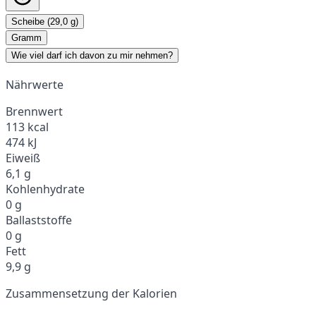
Scheibe (29,0 g)
Gramm
Wie viel darf ich davon zu mir nehmen?
Nährwerte
Brennwert
113 kcal
474 kJ
Eiweiß
6,1 g
Kohlenhydrate
0 g
Ballaststoffe
0 g
Fett
9,9 g
Zusammensetzung der Kalorien