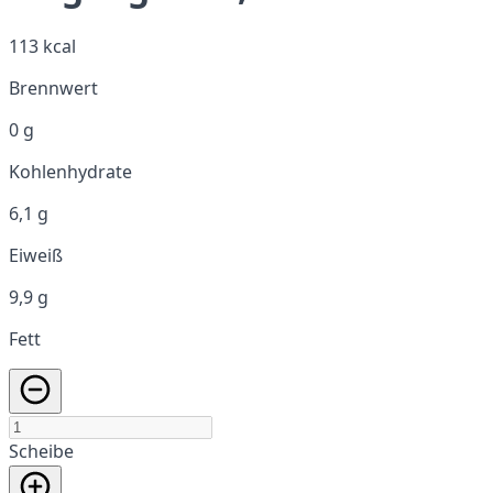
113 kcal
Brennwert
0 g
Kohlenhydrate
6,1 g
Eiweiß
9,9 g
Fett
Scheibe