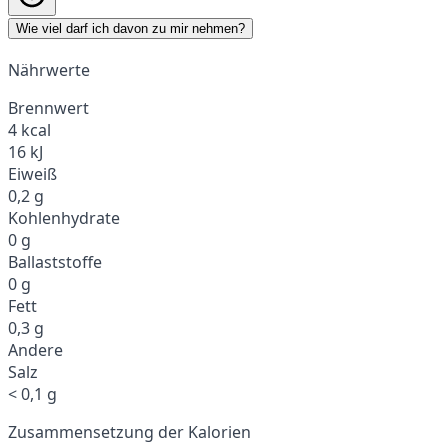
Wie viel darf ich davon zu mir nehmen?
Nährwerte
Brennwert
4 kcal
16 kJ
Eiweiß
0,2 g
Kohlenhydrate
0 g
Ballaststoffe
0 g
Fett
0,3 g
Andere
Salz
< 0,1 g
Zusammensetzung der Kalorien