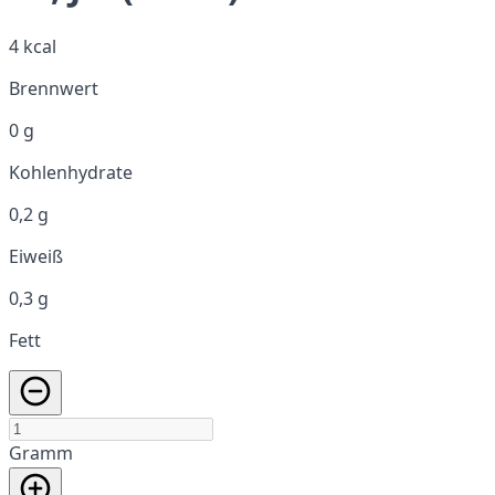
4 kcal
Brennwert
0 g
Kohlenhydrate
0,2 g
Eiweiß
0,3 g
Fett
Gramm