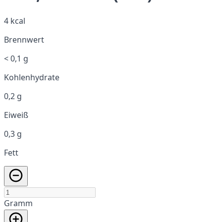
4 kcal
Brennwert
< 0,1 g
Kohlenhydrate
0,2 g
Eiweiß
0,3 g
Fett
Gramm