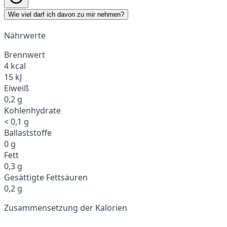
Wie viel darf ich davon zu mir nehmen?
Nährwerte
Brennwert
4 kcal
15 kJ
Eiweiß
0,2 g
Kohlenhydrate
< 0,1 g
Ballaststoffe
0 g
Fett
0,3 g
Gesättigte Fettsäuren
0,2 g
Zusammensetzung der Kalorien