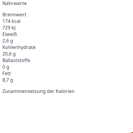
Nährwerte
Brennwert
174 kcal
729 kJ
Eiweiß
2,6 g
Kohlenhydrate
20,6 g
Ballaststoffe
0 g
Fett
8,7 g
Zusammensetzung der Kalorien