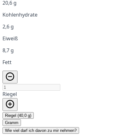
20,6 g
Kohlenhydrate
2,6 g
Eiweiß
8,7 g
Fett
Riegel
Riegel (40,0 g)
Gramm
Wie viel darf ich davon zu mir nehmen?