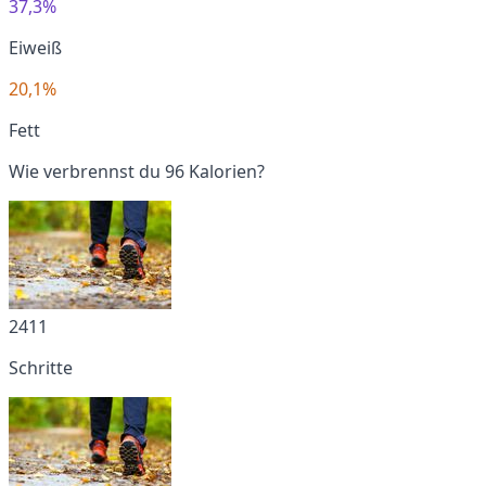
37,3%
Eiweiß
20,1%
Fett
Wie verbrennst du 96 Kalorien?
2411
Schritte