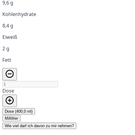
9,6 g
Kohlenhydrate
8,4 g
Eiweiß
2 g
Fett
Dose
Dose (400,0 ml)
Milliliter
Wie viel darf ich davon zu mir nehmen?