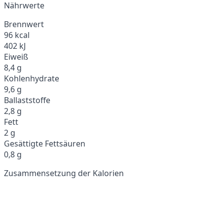
Nährwerte
Brennwert
96 kcal
402 kJ
Eiweiß
8,4 g
Kohlenhydrate
9,6 g
Ballaststoffe
2,8 g
Fett
2 g
Gesättigte Fettsäuren
0,8 g
Zusammensetzung der Kalorien