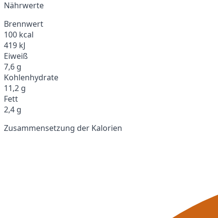
Nährwerte
Brennwert
100 kcal
419 kJ
Eiweiß
7,6 g
Kohlenhydrate
11,2 g
Fett
2,4 g
Zusammensetzung der Kalorien