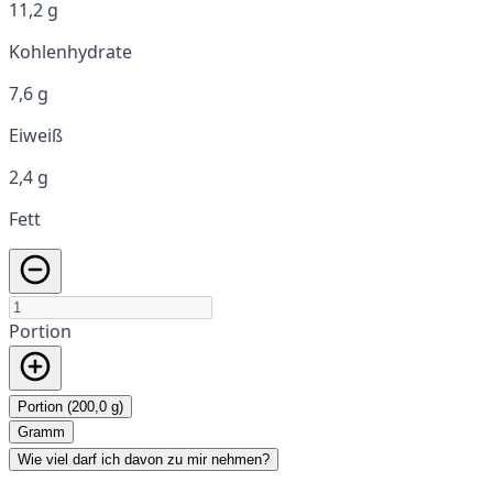
11,2 g
Kohlenhydrate
7,6 g
Eiweiß
2,4 g
Fett
Portion
Portion (200,0 g)
Gramm
Wie viel darf ich davon zu mir nehmen?