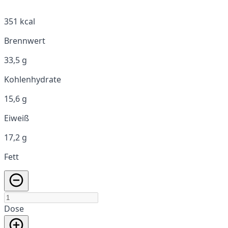
351 kcal
Brennwert
33,5 g
Kohlenhydrate
15,6 g
Eiweiß
17,2 g
Fett
Dose