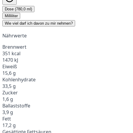
Dose (780,0 ml)
Milliliter
Wie viel darf ich davon zu mir nehmen?
Nährwerte
Brennwert
351 kcal
1470 kJ
Eiweiß
15,6 g
Kohlenhydrate
33,5 g
Zucker
1,6 g
Ballaststoffe
3,9 g
Fett
17,2 g
Gesättigte Fettsäuren