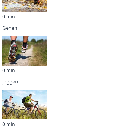
0 min
Gehen
0 min
Joggen
0 min