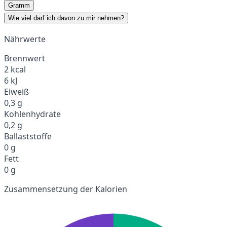
Gramm
Wie viel darf ich davon zu mir nehmen?
Nährwerte
Brennwert
2 kcal
6 kJ
Eiweiß
0,3 g
Kohlenhydrate
0,2 g
Ballaststoffe
0 g
Fett
0 g
Zusammensetzung der Kalorien