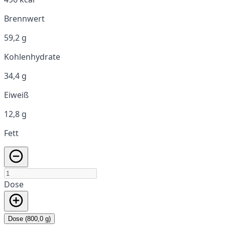
Brennwert
59,2 g
Kohlenhydrate
34,4 g
Eiweiß
12,8 g
Fett
Dose
Dose (800,0 g)