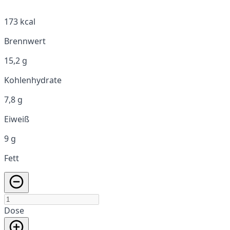
173 kcal
Brennwert
15,2 g
Kohlenhydrate
7,8 g
Eiweiß
9 g
Fett
Dose