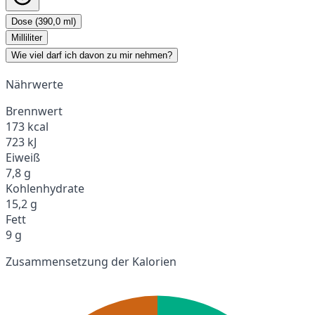
Dose (390,0 ml)
Milliliter
Wie viel darf ich davon zu mir nehmen?
Nährwerte
Brennwert
173 kcal
723 kJ
Eiweiß
7,8 g
Kohlenhydrate
15,2 g
Fett
9 g
Zusammensetzung der Kalorien