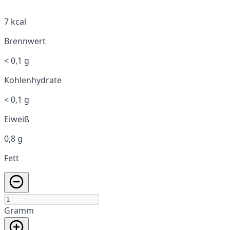
7 kcal
Brennwert
< 0,1 g
Kohlenhydrate
< 0,1 g
Eiweiß
0,8 g
Fett
Gramm