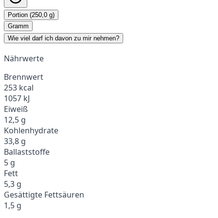
Portion (250,0 g)
Gramm
Wie viel darf ich davon zu mir nehmen?
Nährwerte
Brennwert
253 kcal
1057 kJ
Eiweiß
12,5 g
Kohlenhydrate
33,8 g
Ballaststoffe
5 g
Fett
5,3 g
Gesättigte Fettsäuren
1,5 g