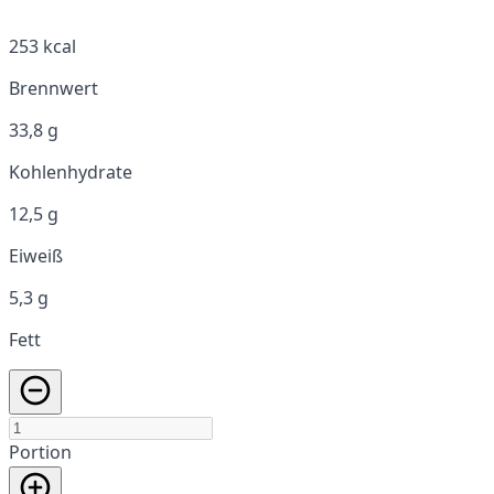
253 kcal
Brennwert
33,8 g
Kohlenhydrate
12,5 g
Eiweiß
5,3 g
Fett
Portion