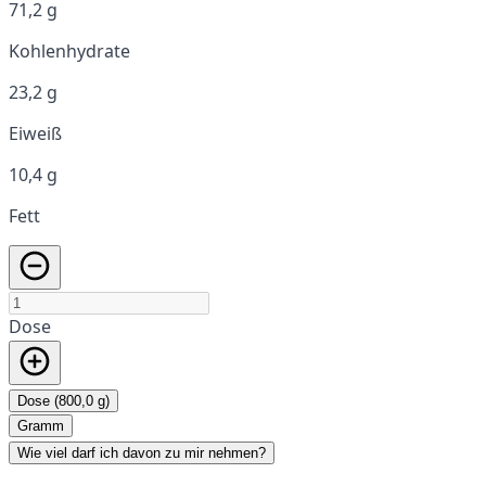
71,2 g
Kohlenhydrate
23,2 g
Eiweiß
10,4 g
Fett
Dose
Dose (800,0 g)
Gramm
Wie viel darf ich davon zu mir nehmen?