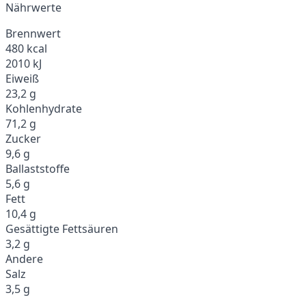
Nährwerte
Brennwert
480 kcal
2010 kJ
Eiweiß
23,2 g
Kohlenhydrate
71,2 g
Zucker
9,6 g
Ballaststoffe
5,6 g
Fett
10,4 g
Gesättigte Fettsäuren
3,2 g
Andere
Salz
3,5 g