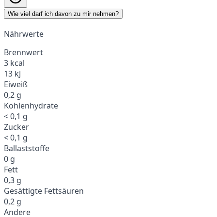
Wie viel darf ich davon zu mir nehmen?
Nährwerte
Brennwert
3 kcal
13 kJ
Eiweiß
0,2 g
Kohlenhydrate
< 0,1 g
Zucker
< 0,1 g
Ballaststoffe
0 g
Fett
0,3 g
Gesättigte Fettsäuren
0,2 g
Andere