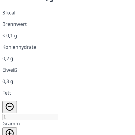
3 kcal
Brennwert
< 0,1 g
Kohlenhydrate
0,2 g
Eiweiß
0,3 g
Fett
Gramm