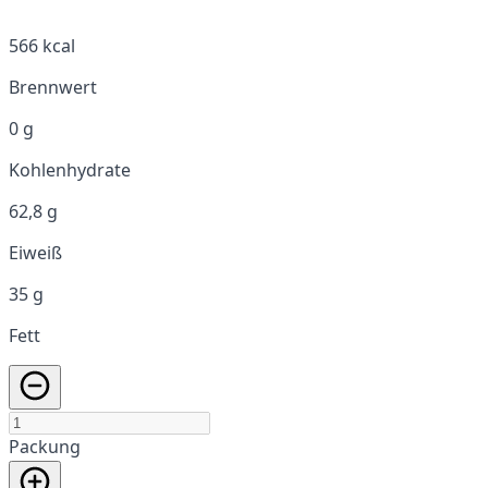
566 kcal
Brennwert
0 g
Kohlenhydrate
62,8 g
Eiweiß
35 g
Fett
Packung