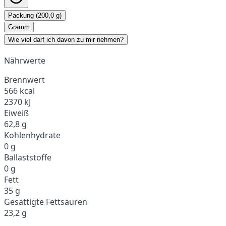
Packung (200,0 g)
Gramm
Wie viel darf ich davon zu mir nehmen?
Nährwerte
Brennwert
566 kcal
2370 kJ
Eiweiß
62,8 g
Kohlenhydrate
0 g
Ballaststoffe
0 g
Fett
35 g
Gesättigte Fettsäuren
23,2 g