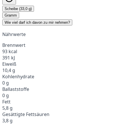
Scheibe (33,0 g)
Gramm
Wie viel darf ich davon zu mir nehmen?
Nährwerte
Brennwert
93 kcal
391 kJ
Eiweiß
10,4 g
Kohlenhydrate
0 g
Ballaststoffe
0 g
Fett
5,8 g
Gesättigte Fettsäuren
3,8 g