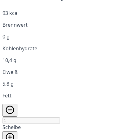
93 kcal
Brennwert
0 g
Kohlenhydrate
10,4 g
Eiweiß
5,8 g
Fett
Scheibe