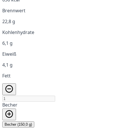
Brennwert
22,8 g
Kohlenhydrate
6,1 g
Eiweiß
4,1 g
Fett
Becher
Becher (150,0 g)