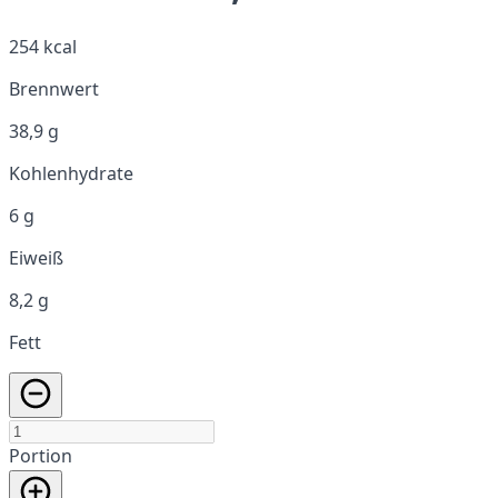
254 kcal
Brennwert
38,9 g
Kohlenhydrate
6 g
Eiweiß
8,2 g
Fett
Portion