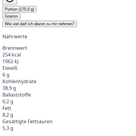
Portion (175,0 g)
Gramm
Wie viel darf ich davon zu mir nehmen?
Nährwerte
Brennwert
254 kcal
1062 kJ
Eiweiß
6 g
Kohlenhydrate
38,9 g
Ballaststoffe
0,2 g
Fett
8,2 g
Gesättigte Fettsäuren
5,3 g