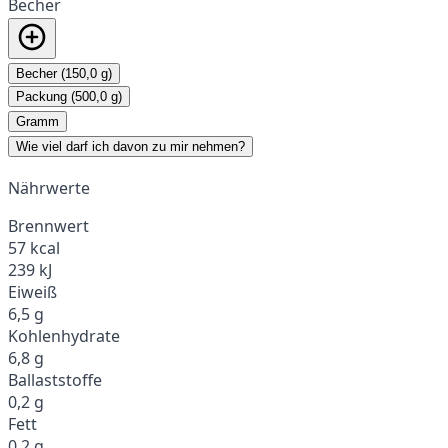
Becher
Becher (150,0 g)
Packung (500,0 g)
Gramm
Wie viel darf ich davon zu mir nehmen?
Nährwerte
Brennwert
57 kcal
239 kJ
Eiweiß
6,5 g
Kohlenhydrate
6,8 g
Ballaststoffe
0,2 g
Fett
0,2 g