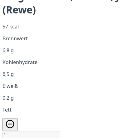
(Rewe)
57 kcal
Brennwert
6,8 g
Kohlenhydrate
6,5 g
Eiweiß
0,2 g
Fett