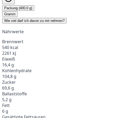
Packung (400,0 g)
Gramm
Wie viel darf ich davon zu mir nehmen?
Nährwerte
Brennwert
540 kcal
2261 kJ
Eiweiß
16,4 g
Kohlenhydrate
104,8 g
Zucker
69,6 g
Ballaststoffe
5,2 g
Fett
6 g
Gesättigte Fettsäuren