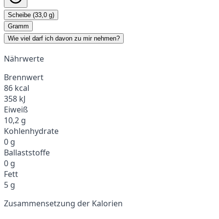
Scheibe (33,0 g)
Gramm
Wie viel darf ich davon zu mir nehmen?
Nährwerte
Brennwert
86 kcal
358 kJ
Eiweiß
10,2 g
Kohlenhydrate
0 g
Ballaststoffe
0 g
Fett
5 g
Zusammensetzung der Kalorien