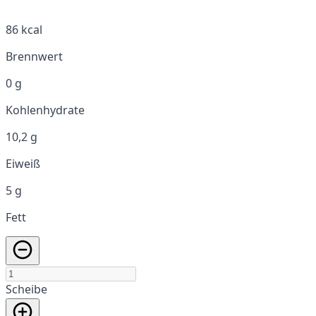
86 kcal
Brennwert
0 g
Kohlenhydrate
10,2 g
Eiweiß
5 g
Fett
Scheibe