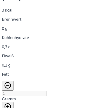
3 kcal
Brennwert
0 g
Kohlenhydrate
0,3 g
Eiweiß
0,2 g
Fett
Gramm