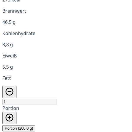
Brennwert
46,5 g
Kohlenhydrate
8,8 g
Eiweiß
5,5 g
Fett
Portion
Portion (260,0 g)