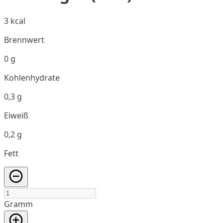
3 kcal
Brennwert
0 g
Kohlenhydrate
0,3 g
Eiweiß
0,2 g
Fett
Gramm