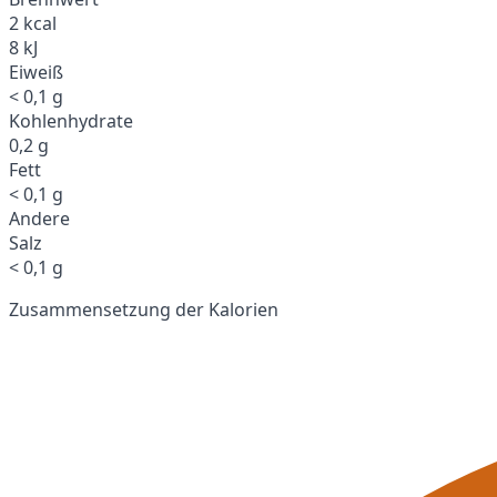
2 kcal
8 kJ
Eiweiß
< 0,1 g
Kohlenhydrate
0,2 g
Fett
< 0,1 g
Andere
Salz
< 0,1 g
Zusammensetzung der Kalorien