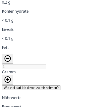
0,2 g
Kohlenhydrate
< 0,1 g
Eiweiß
< 0,1 g
Fett
Gramm
Wie viel darf ich davon zu mir nehmen?
Nährwerte
Brennwert