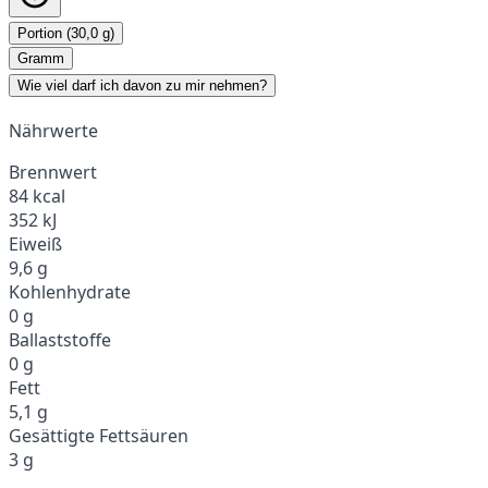
Portion (30,0 g)
Gramm
Wie viel darf ich davon zu mir nehmen?
Nährwerte
Brennwert
84 kcal
352 kJ
Eiweiß
9,6 g
Kohlenhydrate
0 g
Ballaststoffe
0 g
Fett
5,1 g
Gesättigte Fettsäuren
3 g