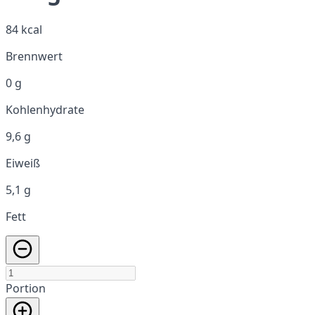
84 kcal
Brennwert
0 g
Kohlenhydrate
9,6 g
Eiweiß
5,1 g
Fett
Portion